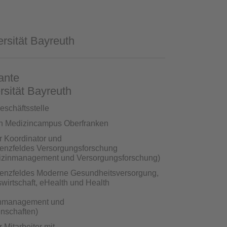
ersität Bayreuth
ante
sität Bayreuth
geschäftsstelle
en Medizincampus Oberfranken
r Koordinator und
tenzfeldes Versorgungsforschung
edizinmanagement und Versorgungsforschung)
tenzfeldes Moderne Gesundheitsversorgung,
wirtschaft, eHealth und Health
izinmanagement und
nschaften)
 Mitarbeiter mit