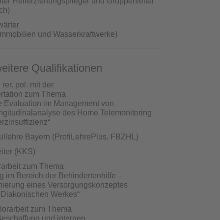
nter Heilerziehungspfleger und Gruppenleiter
ch)
wärter
Immobilien und Wasserkraftwerke)
itere Qualifikationen
er. pol. mit der
ertation zum Thema
he Evaluation im Management von
ngitudinalanalyse des Home Telemonitoring
rzinsuffizienz“
hullehre Bayern (ProfiLehrePlus, FBZHL)
eiter (KKS)
rarbeit zum Thema
g im Bereich der Behindertenhilfe –
mierung eines Versorgungskonzeptes
s Diakonischen Werkes“
lorarbeit zum Thema
Beschaffung und internen