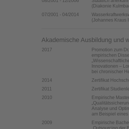
08/2001 - 12/2006
Staatlich anerkan
(Diakonie Kulmba
07/2001 - 04/2014
Wasserkraftwerks
(Johannes Kraus 
Akademische Ausbildung und we
2017
Promotion zum Dr. r
empirischen Diss
„Wissenschaftlic
Innovationen – Lo
bei chronischer He
2014
Zertifikat Hochsc
2011
Zertifikat Studienl
2010
Empirische Maste
„Qualitätssicherun
Analyse und Opti
am Beispiel eine
2009
Empirische Bache
„Outsourcing der 