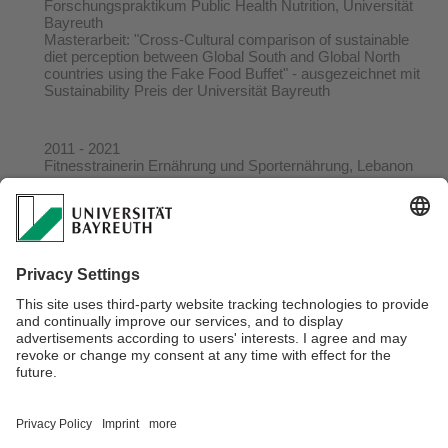
Forschungspraktikum Public Health Nutrition, Universität
Bayreuth
Masterarbeit: "Cross-Cultural comparison of sustainable
diet perception between Global South and Global North
countries using the Fake Food Buffet" - ausgezeichnet mit
Sustainability Preis der Universität Bayreuth
2011 - 2021
Fitnesstrainerin Ernährung und Sporternährung, Lebanon
2010 - 2011
Praktikum Dietetic, Saint Georg Hospital, Lebanon
2007 - 2010
Studium Nutrition and Dietetics, Saint Joseph University,
Lebanon
Verantwortlich für die Redaktion:
Dr. Marika Haderer